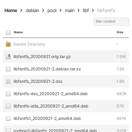
Home
debian
pool
main
libf
libfsntfs
Name
Size
Parent Directory
-
libfsntfs_20200921.orig.tar.gz
1.9M
libfsntfs_20200921-2.debian.tar.xz
7.8K
libfsntfs_20200921-2.dsc
1.8K
libfsntfs-dev_20200921-2_amd64.deb
482K
libfsntfs-utils_20200921-2_amd64.deb
57K
libfsntfs1_20200921-2_amd64.deb
461K
python3-libfsntfs_20200921-2_amd64.deb
332K