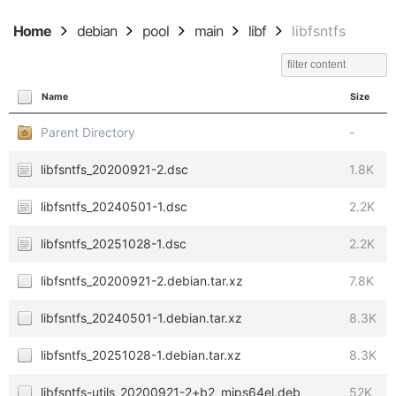
Home
debian
pool
main
libf
libfsntfs
Name
Size
Parent Directory
-
libfsntfs_20200921-2.dsc
1.8K
libfsntfs_20240501-1.dsc
2.2K
libfsntfs_20251028-1.dsc
2.2K
libfsntfs_20200921-2.debian.tar.xz
7.8K
libfsntfs_20240501-1.debian.tar.xz
8.3K
libfsntfs_20251028-1.debian.tar.xz
8.3K
libfsntfs-utils_20200921-2+b2_mips64el.deb
52K