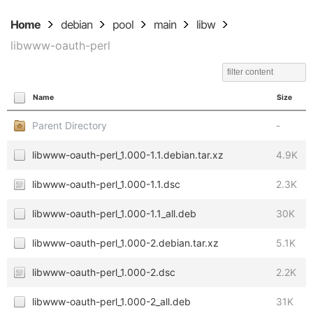
Home
debian
pool
main
libw
libwww-oauth-perl
Name
Size
Parent Directory
-
libwww-oauth-perl_1.000-1.1.debian.tar.xz
4.9K
libwww-oauth-perl_1.000-1.1.dsc
2.3K
libwww-oauth-perl_1.000-1.1_all.deb
30K
libwww-oauth-perl_1.000-2.debian.tar.xz
5.1K
libwww-oauth-perl_1.000-2.dsc
2.2K
libwww-oauth-perl_1.000-2_all.deb
31K