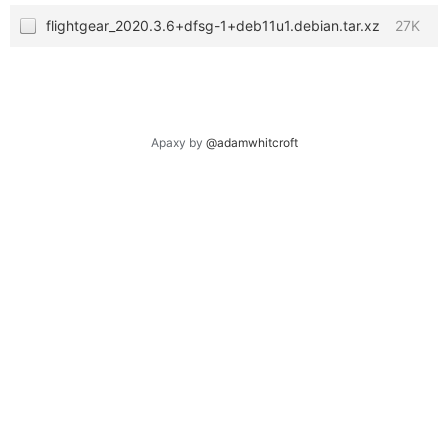
flightgear_2020.3.6+dfsg-1+deb11u1.debian.tar.xz
27K
Apaxy by
@adamwhitcroft