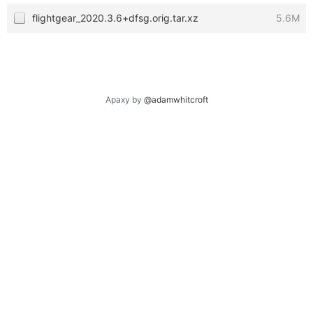
flightgear_2020.3.6+dfsg.orig.tar.xz
5.6M
Apaxy by
@adamwhitcroft