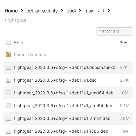
Home
debian-security
pool
main
f
flightgear
Name
Size
Parent Directory
-
flightgear_2020.3.6+dfsg-1+deb11u1.debian.tar.xz
27K
flightgear_2020.3.6+dfsg-1+deb11u1.dsc
2.7K
flightgear_2020.3.6+dfsg-1+deb11u1_amd64.deb
10M
flightgear_2020.3.6+dfsg-1+deb11u1_arm64.deb
9.1M
flightgear_2020.3.6+dfsg-1+deb11u1_armhf.deb
7.8M
flightgear_2020.3.6+dfsg-1+deb11u1_i386.deb
11M